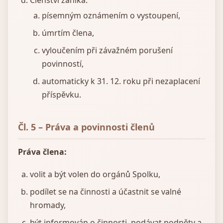
Členství zaniká:
písemným oznámením o vystoupení,
úmrtím člena,
vyloučením při závažném porušení
povinností,
automaticky k 31. 12. roku při nezaplacení
příspěvku.
Čl. 5 – Práva a povinnosti členů
Práva člena:
volit a být volen do orgánů Spolku,
podílet se na činnosti a účastnit se valné
hromady,
být informován o činnosti, podávat podněty a